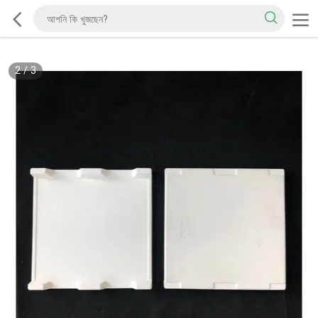
2
/
3