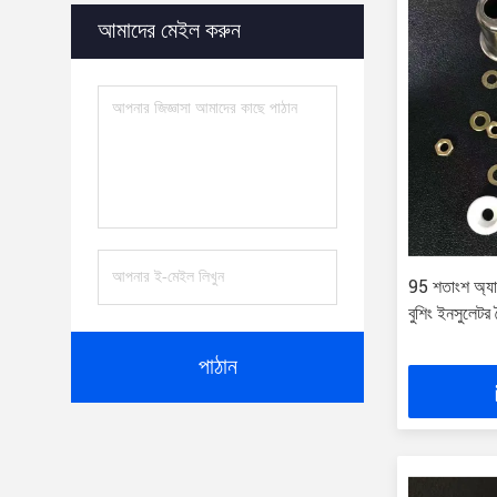
আমাদের মেইল ​​করুন
95 শতাংশ অ্যাল
বুশিং ইনসুলেটর 
পাঠান