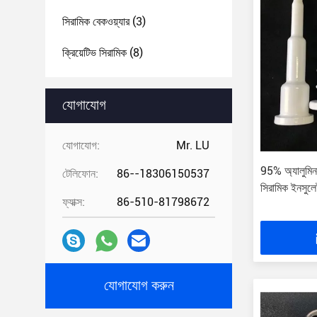
সিরামিক বেকওয়্যার
(3)
ক্রিয়েটিভ সিরামিক
(8)
যোগাযোগ
যোগাযোগ:
Mr. LU
95% অ্যালুমিন
টেলিফোন:
86--18306150537
সিরামিক ইনসুলে
ফ্যাক্স:
86-510-81798672
যোগাযোগ করুন