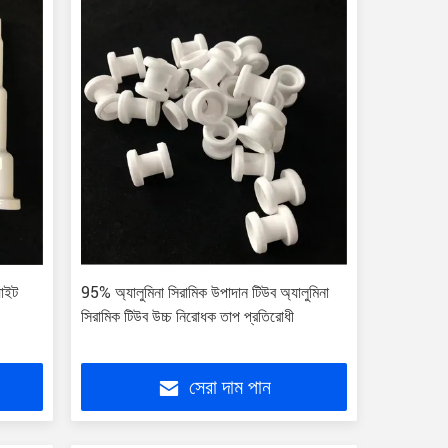
়াইট
95% অ্যালুমিনা সিরামিক উপাদান টিউব অ্যালুমিনা
সিরামিক টিউব উচ্চ নিরোধক তাপ প্রতিরোধী
সেরা দাম পান