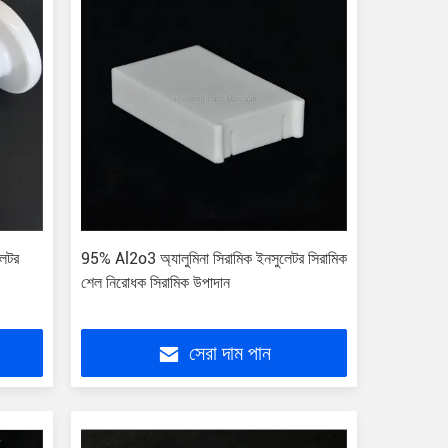
লেটর
95% Al2o3 অ্যালুমিনা সিরামিক ইনসুলেটর সিরামিক
শেল নিরোধক সিরামিক উপাদান
সেরা দাম পান