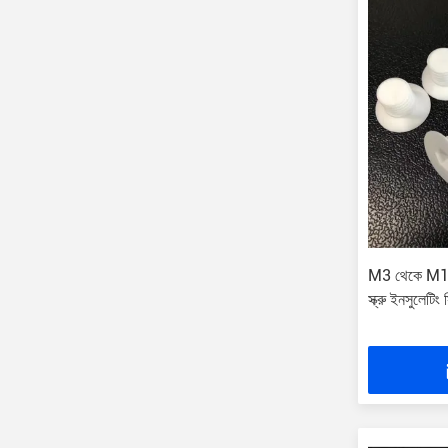
M3 থেকে M16 
স্ক্রু ইনসুলেটিং 