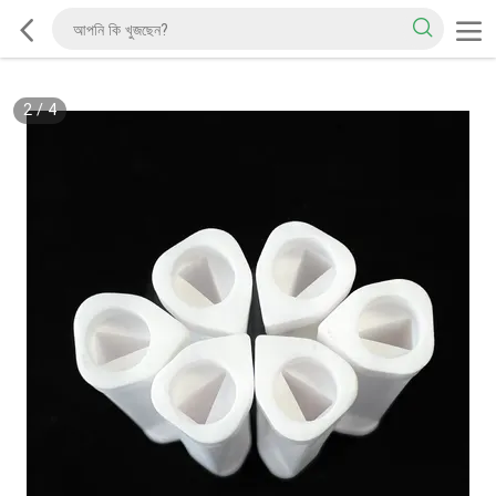
2
/
4