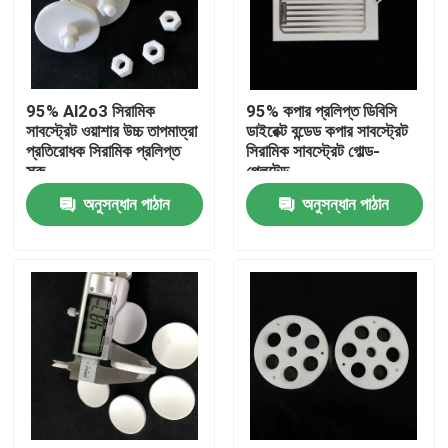
আমাদের সম্পর্কে
95% Al2o3 সিরামিক
95% কপার প্রলিপ্ত ডিবিসি
কারখানা ভ্রমণ
সাবস্ট্রেট ওয়াশার উচ্চ তাপমাত্রা
ডাইরেক্ট বন্ডেড কপার সাবস্ট্রেট
প্রতিরোধক সিরামিক প্রলিপ্ত
সিরামিক সাবস্ট্রেট গোল্ড-
স্ক্রু
প্লেটেড
মান নিয়ন্ত্রণ
অনুসন্ধান পাঠান
অনুসন্ধান পাঠান
যোগাযোগ করুন
উদ্ধৃতির জন্য আবেদন
মেশিনিং সিরামিক যন্ত্রাংশ
95 অ্যালুমিনা সিরামিক