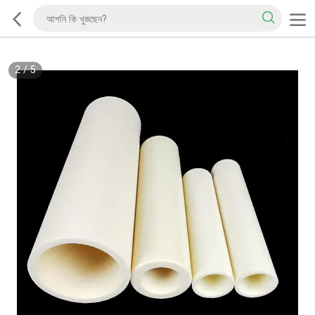
2
/
5