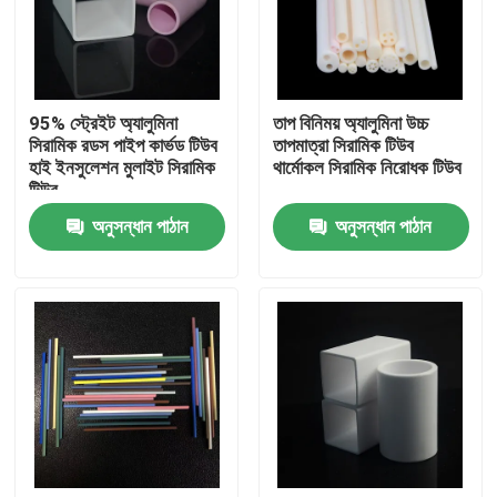
আমাদের সম্পর্কে
95% স্ট্রেইট অ্যালুমিনা
তাপ বিনিময় অ্যালুমিনা উচ্চ
কারখানা ভ্রমণ
সিরামিক রডস পাইপ কার্ভড টিউব
তাপমাত্রা সিরামিক টিউব
হাই ইনসুলেশন মুলাইট সিরামিক
থার্মোকল সিরামিক নিরোধক টিউব
টিউব
মান নিয়ন্ত্রণ
অনুসন্ধান পাঠান
অনুসন্ধান পাঠান
যোগাযোগ করুন
উদ্ধৃতির জন্য আবেদন
মেশিনিং সিরামিক যন্ত্রাংশ
95 অ্যালুমিনা সিরামিক