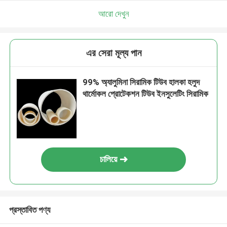
আরো দেখুন
এর সেরা মূল্য পান
99% অ্যালুমিনা সিরামিক টিউব হালকা হলুদ
থার্মোকল প্রোটেকশন টিউব ইনসুলেটিং সিরামিক
চালিয়ে
প্রস্তাবিত পণ্য