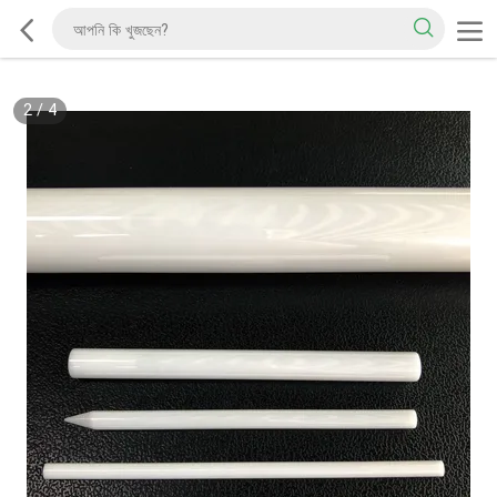
2
/
4