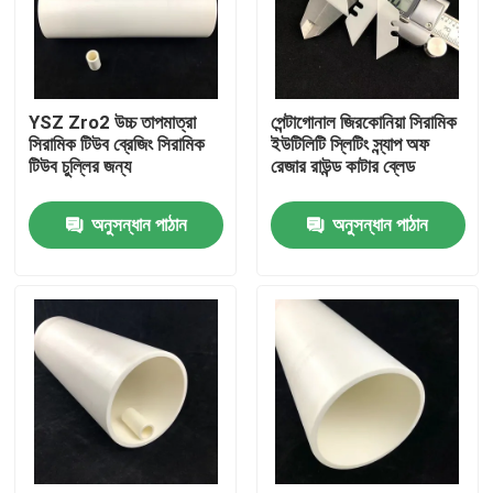
আমাদের সম্পর্কে
YSZ Zro2 উচ্চ তাপমাত্রা
পেন্টাগোনাল জিরকোনিয়া সিরামিক
কারখানা ভ্রমণ
সিরামিক টিউব ব্রেজিং সিরামিক
ইউটিলিটি স্লিটিং স্ন্যাপ অফ
টিউব চুল্লির জন্য
রেজার রাউন্ড কাটার ব্লেড
মান নিয়ন্ত্রণ
অনুসন্ধান পাঠান
অনুসন্ধান পাঠান
যোগাযোগ করুন
উদ্ধৃতির জন্য আবেদন
মেশিনিং সিরামিক যন্ত্রাংশ
95 অ্যালুমিনা সিরামিক