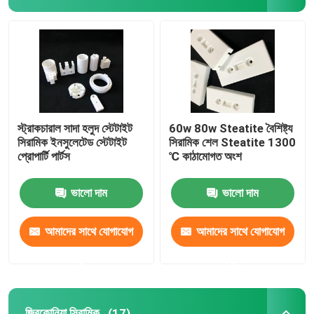
অ্যালুমিনিয়াম অক্সাইড সিরামিক
স্টেটাইট সিরামিক
জিরকোনিয়া সিরামিক
স্ট্রাকচারাল সাদা হলুদ স্টেটাইট
60w 80w Steatite বৈশিষ্ট্য
সিরামিক ইনসুলেটেড স্টেটাইট
সিরামিক শেল Steatite 1300
প্রোপার্টি পার্টস
℃ কাঠামোগত অংশ
cordierite সিরামিক
ভালো দাম
ভালো দাম
অ্যালুমিনা সিরামিক প্লেট
আমাদের সাথে যোগাযোগ
আমাদের সাথে যোগাযোগ
অ্যালুমিনা সিরামিক রড
করুন
করুন
অ্যালুমিনা সিরামিক টিউব
জিরকোনিয়া সিরামিক
(17)